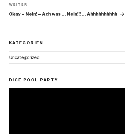
Nächster
WEITER
Beitrag
Okay – Nein! – Ach was … Nein!!! … Ahhhhhhhhhh
KATEGORIEN
Uncategorized
DICE POOL PARTY
Video-
Player