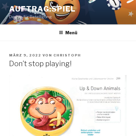
Zum
AUFTRAG:SPIEL
Inhalt
Design für Beteiligung
springen
Menü
VERÖFFENTLICHT
MÄRZ 9, 2022
VON
CHRISTOPH
AM
Don’t stop playing!