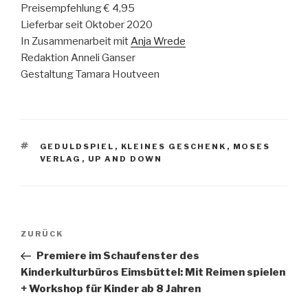
Preisempfehlung € 4,95
Lieferbar seit Oktober 2020
In Zusammenarbeit mit
Anja Wrede
Redaktion Anneli Ganser
Gestaltung Tamara Houtveen
SCHLAGWÖRTER
GEDULDSPIEL
,
KLEINES GESCHENK
,
MOSES
VERLAG
,
UP AND DOWN
Beitragsnavigation
Vorheriger
ZURÜCK
Beitrag
Premiere im Schaufenster des
Kinderkulturbüros Eimsbüttel: Mit Reimen spielen
+ Workshop für Kinder ab 8 Jahren