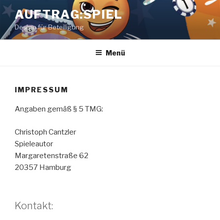
Zum
AUFTRAG:SPIEL
Inhalt
Design für Beteiligung
springen
Menü
IMPRESSUM
Angaben gemäß § 5 TMG:
Christoph Cantzler
Spieleautor
Margaretenstraße 62
20357 Hamburg
Kontakt: