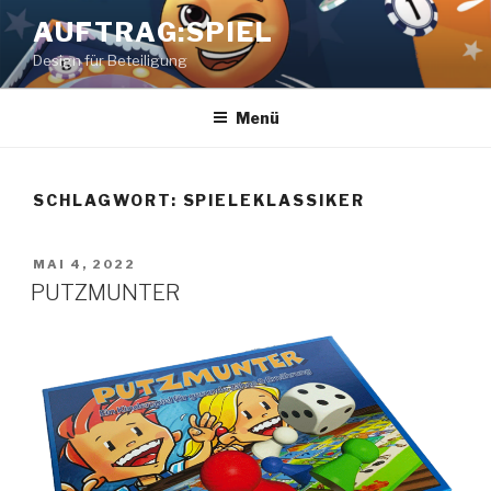
Zum
AUFTRAG:SPIEL
Inhalt
Design für Beteiligung
springen
Menü
SCHLAGWORT:
SPIELEKLASSIKER
VERÖFFENTLICHT
MAI 4, 2022
AM
PUTZMUNTER