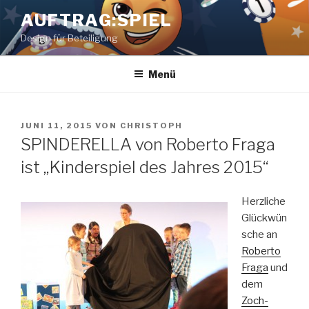
Zum
AUFTRAG:SPIEL
Inhalt
Design für Beteiligung
springen
Menü
VERÖFFENTLICHT
JUNI 11, 2015
VON
CHRISTOPH
AM
SPINDERELLA von Roberto Fraga
ist „Kinderspiel des Jahres 2015“
Herzliche
Glückwün
sche an
Roberto
Fraga
und
dem
Zoch-