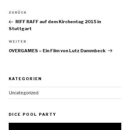
Beitragsnavigation
Vorheriger
ZURÜCK
Beitrag
RIFF RAFF auf dem Kirchentag 2015 in
Stuttgart
Nächster
WEITER
Beitrag
OVERGAMES – Ein Film von Lutz Dammbeck
KATEGORIEN
Uncategorized
DICE POOL PARTY
Video-