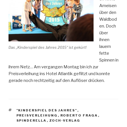
Ameisen
über den
Waldbod
en. Doch
über
ihnen
lauern
Das „Kinderspiel des Jahres 2015“ ist gekürt!
fette
Spinnen in
ihrem Netz… Am vergangen Montag bin ich zur
Preisverleihung ins Hotel Atlantik geflitzt und konnte
gerade noch rechtzeitig auf den Auflöser drücken.
SCHLAGWÖRTER
"KINDERSPIEL DES JAHRES"
,
PREISVERLEIHUNG
,
ROBERTO FRAGA
,
SPINDERELLA
,
ZOCH-VERLAG