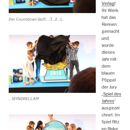
Verlag
!
Ihr Werk
hat das
Der Countdown läuft …3…2…1…
Rennen
gemacht
und
wurde
dieses
Jahr mit
dem
blauen
Pöppel
der Jury
„
Spiel des
…SPINDRELLA!!!!
Jahres
“
ausgezei
chnet. Im
Spiel flitz
en flinke