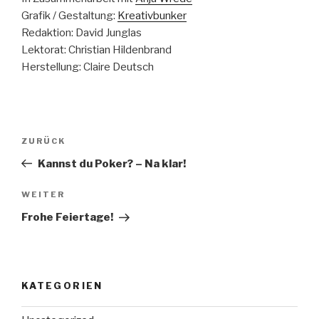
Grafik / Gestaltung:
Kreativbunker
Redaktion: David Junglas
Lektorat: Christian Hildenbrand
Herstellung: Claire Deutsch
Beitragsnavigation
Vorheriger
ZURÜCK
Beitrag
Kannst du Poker? – Na klar!
Nächster
WEITER
Beitrag
Frohe Feiertage!
KATEGORIEN