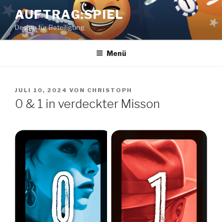
Zum
AUFTRAG:SPIEL
Inhalt
Design für Beteiligung
springen
Menü
VERÖFFENTLICHT
JULI 10, 2024
VON
CHRISTOPH
AM
0 & 1 in verdeckter Misson