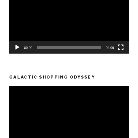
00:00
04:09
GALACTIC SHOPPING ODYSSEY
Video-
Player