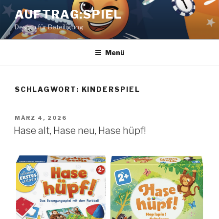
Zum
AUFTRAG:SPIEL
Inhalt
Design für Beteiligung
springen
Menü
SCHLAGWORT:
KINDERSPIEL
VERÖFFENTLICHT
MÄRZ 4, 2026
AM
Hase alt, Hase neu, Hase hüpf!