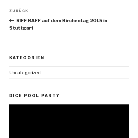
Beitragsnavigation
Vorheriger
ZURÜCK
Beitrag
RIFF RAFF auf dem Kirchentag 2015 in
Stuttgart
KATEGORIEN
Uncategorized
DICE POOL PARTY
Video-
Player