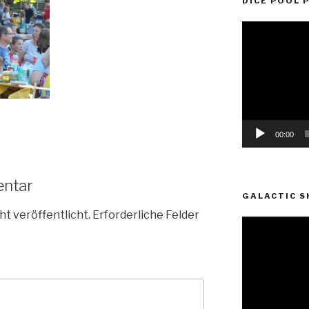
DICE POOL 
Video-
Player
00:00
entar
GALACTIC S
ht veröffentlicht.
Erforderliche Felder
Video-
Player