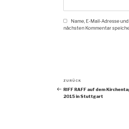
Name, E-Mail-Adresse und
nächsten Kommentar speiche
Beitragsnavigation
Vorheriger
ZURÜCK
Beitrag
RIFF RAFF auf dem Kirchenta
2015 in Stuttgart