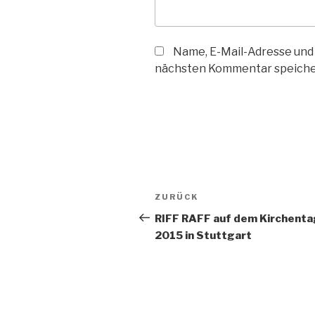
Name, E-Mail-Adresse und
nächsten Kommentar speiche
Beitragsnavigation
Vorheriger
ZURÜCK
Beitrag
RIFF RAFF auf dem Kirchenta
2015 in Stuttgart