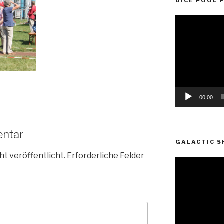
DICE POOL 
Video-
Player
00:00
entar
GALACTIC S
ht veröffentlicht.
Erforderliche Felder
Video-
Player